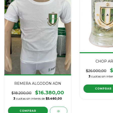
CHOP AR
$
$26.000,00
3
cuotas sin inte
REMERA ALGODÓN ADN
$16.380,00
$18.200,00
3
cuotas sin interés de
$5.460,00
COMPRAR