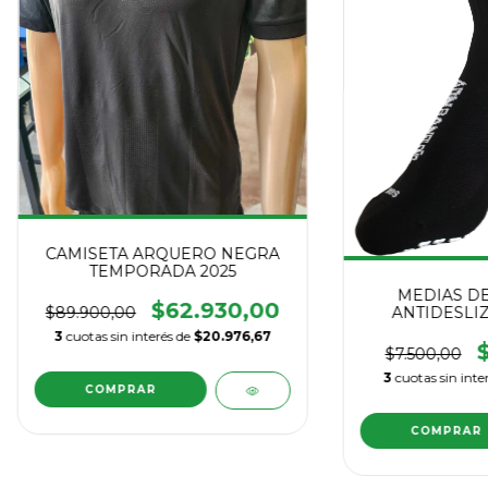
CAMISETA ARQUERO NEGRA
TEMPORADA 2025
MEDIAS DE
$62.930,00
ANTIDESLI
$89.900,00
3
cuotas sin interés de
$20.976,67
$7.500,00
3
cuotas sin inte
COMPRAR
COMPRAR