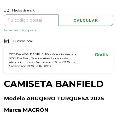
CAMBIAR CP
Entregas para el CP:
Medios de envío
CALCULAR
No sé mi código postal
Nuestro local
TIENDA ADN BANFILEÑO - Valentín Vergara
Gratis
1635, Banfield, Buenos Aires Horarios de
atención: Lunes a Viernes de 9:30 a 20:00hs,
Sábados de 10:00 a 16:00hs
CAMISETA BANFIELD
Modelo ARUQERO TURQUESA 2025
Marca MACRÓN