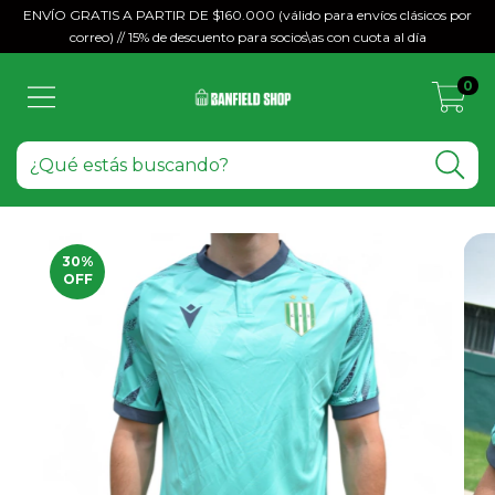
ENVÍO GRATIS A PARTIR DE $160.000 (válido para envíos clásicos por
correo) // 15% de descuento para socios\as con cuota al día
0
30
%
OFF