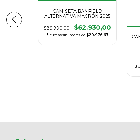
CAMISETA BANFIELD
ALTERNATIVA MACRÓN 2025
$62.930,00
$89.900,00
3
cuotas sin interés de
$20.976,67
 Banfield
CA
25
.300,00
$18.433,33
3
c