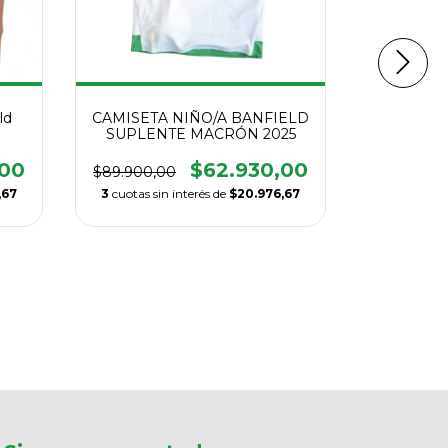
ld
CAMISETA NIÑO/A BANFIELD
SUPLENTE MACRÓN 2025
,00
$62.930,00
$89.900,00
,67
3
cuotas sin interés de
$20.976,67
CAMISET
TEM
$89.900,
3
cuotas si