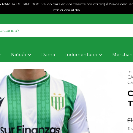
ARTIR DE $160.000 (válido para envíos clásicos por correo) // 15% de descuen
con cuota al día
Niño/a
Dama
Indumentaria
Merchan
Ini
CA
Ca
C
T
$
El 