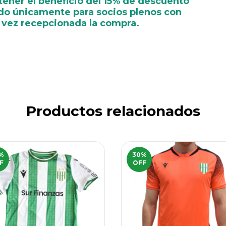
tener el beneficio del 15% de descuento
do únicamente para socios plenos con
a vez recepcionada la compra.
Productos relacionados
%
30
%
F
OFF