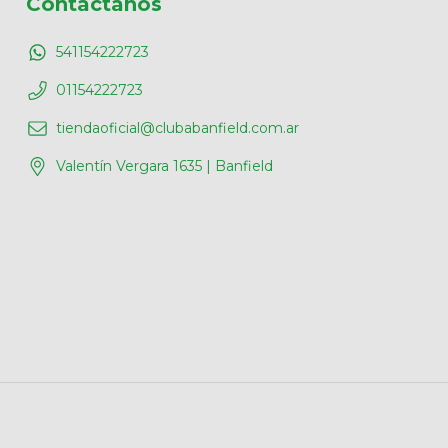
Contactános
541154222723
01154222723
tiendaoficial@clubabanfield.com.ar
Valentín Vergara 1635 | Banfield