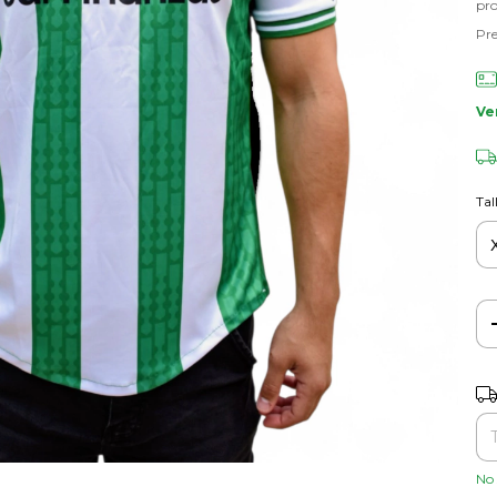
pr
Pre
Ve
Tal
Ent
No 