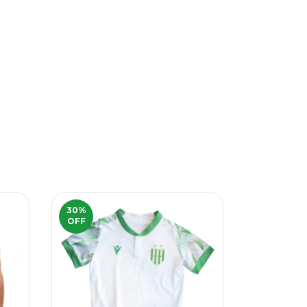
30
%
30
%
OFF
OFF