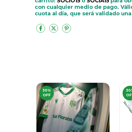
carrito:
SOCIO15
ó
SOCIA15
para ob
con cualquier medio de pago. Váli
cuota al día, que será validado un
30
%
30
OFF
OF