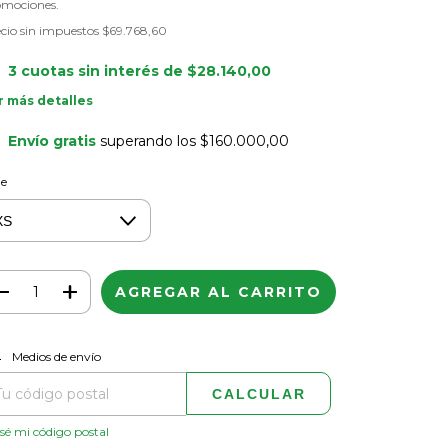
omociones.
cio sin impuestos
$69.768,60
3
cuotas sin interés de
$28.140,00
r más detalles
Envío gratis
superando los
$160.000,00
le
CAMBIAR CP
regas para el CP:
Medios de envío
CALCULAR
sé mi código postal