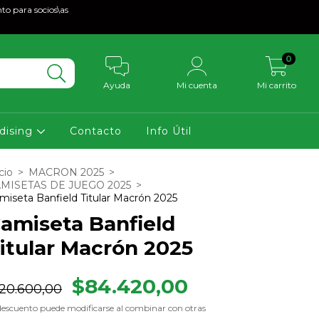
to para socios\as
0
Ayuda
Mi cuenta
Mi carrito
dising
Contacto
Info Útil
cio
>
MACRON 2025
>
MISETAS DE JUEGO 2025
>
miseta Banfield Titular Macrón 2025
amiseta Banfield
itular Macrón 2025
$84.420,00
120.600,00
descuento puede modificarse al combinar con otras