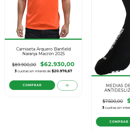
Camiseta Arquero Banfield
Naranja Macrón 2025
$62.930,00
$89.900,00
3
cuotas sin interés de
$20.976,67
MEDIAS DE
COMPRAR
ANTIDESLI
$7.500,00
3
cuotas sin inte
COMPRAR