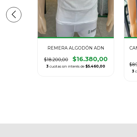
ÓN ADN
REMERA ALGODÓN ADN
CA
380,00
$16.380,00
$18.200,00
$89
$5.460,00
3
cuotas sin interés de
$5.460,00
3
c