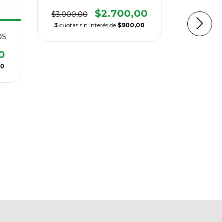
$2.700,00
$3.000,00
3
cuotas sin interés de
$900,00
OS
CHO
0
$26.000,
00
3
cuotas si