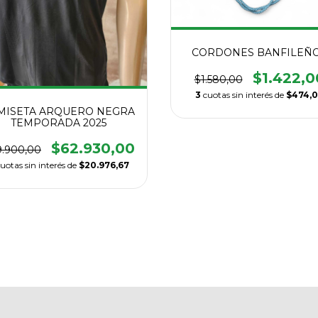
CORDONES BANFILEÑ
$1.422,0
$1.580,00
3
cuotas sin interés de
$474,
MISETA ARQUERO NEGRA
TEMPORADA 2025
$62.930,00
.900,00
uotas sin interés de
$20.976,67