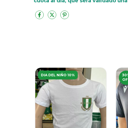
cuota al día, que será validado un
DIA DEL NIÑO 10%
30
OF