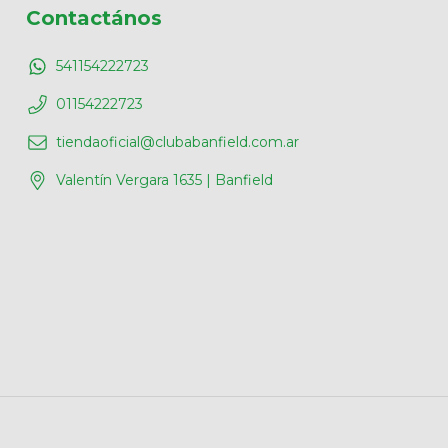
Contactános
541154222723
01154222723
tiendaoficial@clubabanfield.com.ar
Valentín Vergara 1635 | Banfield