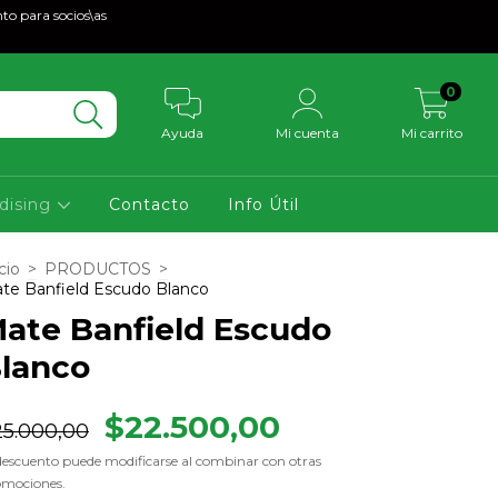
to para socios\as
0
Ayuda
Mi cuenta
Mi carrito
dising
Contacto
Info Útil
cio
>
PRODUCTOS
>
te Banfield Escudo Blanco
ate Banfield Escudo
lanco
$22.500,00
25.000,00
descuento puede modificarse al combinar con otras
omociones.