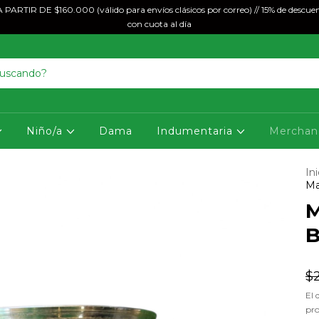
ARTIR DE $160.000 (válido para envíos clásicos por correo) // 15% de descuen
con cuota al día
Niño/a
Dama
Indumentaria
Merchan
Ini
Ma
M
B
$
El 
pr