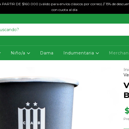
ARTIR DE $160.000 (válido para envíos clásicos por correo) // 15% de descuen
con cuota al día
Niño/a
Dama
Indumentaria
Merchan
Ini
Va
V
B
Pre