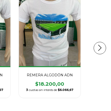
DN
REMERA ALGODÓN ADN
$18.200,00
MEDIA
67
3
cuotas sin interés de
$6.066,67
ANTID
$
3
cuotas s