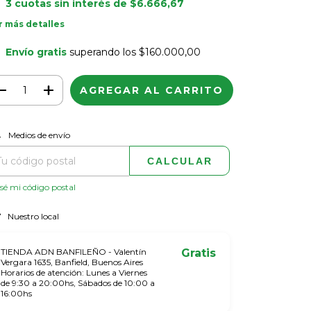
3
cuotas sin interés de
$6.666,67
r más detalles
Envío gratis
superando los
$160.000,00
CAMBIAR CP
regas para el CP:
Medios de envío
CALCULAR
sé mi código postal
Nuestro local
TIENDA ADN BANFILEÑO - Valentín
Gratis
Vergara 1635, Banfield, Buenos Aires
Horarios de atención: Lunes a Viernes
de 9:30 a 20:00hs, Sábados de 10:00 a
16:00hs