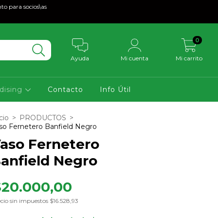
to para socios\as
0
Ayuda
Mi cuenta
Mi carrito
dising
Contacto
Info Útil
cio
>
PRODUCTOS
>
so Fernetero Banfield Negro
aso Fernetero
anfield Negro
$20.000,00
cio sin impuestos
$16.528,93