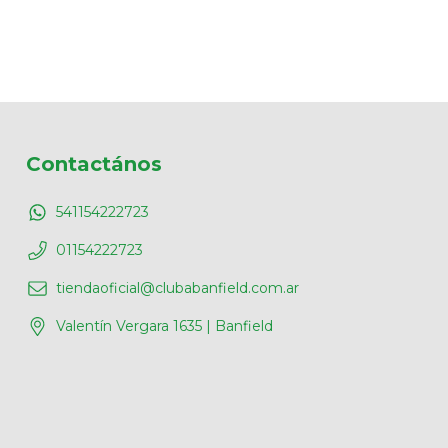
Contactános
541154222723
01154222723
tiendaoficial@clubabanfield.com.ar
Valentín Vergara 1635 | Banfield