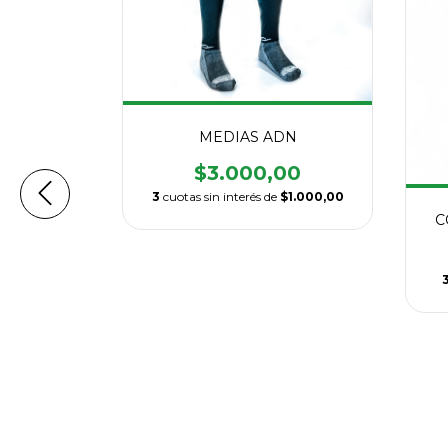
MEDIAS ADN
$3.000,00
3
cuotas sin interés de
$1.000,00
ANAL
C
,00
$8.666,67