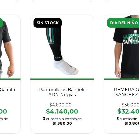
SIN STOCK
DIA DEL NIÑO
Garrafa
Pantorrilleras Banfield
REMERA G
ADN Negras
SANCHEZ
$4.600,00
$36.00
00
$4.140,00
$32.4
és de
3
cuotas sin interés de
3
cuotas sin 
$1.380,00
$10.80