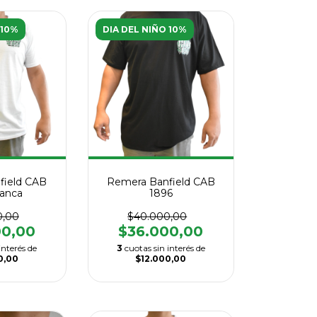
 10%
DIA DEL NIÑO 10%
field CAB
Remera Banfield CAB
lanca
1896
0,00
$40.000,00
00,00
$36.000,00
interés de
3
cuotas sin interés de
0,00
$12.000,00