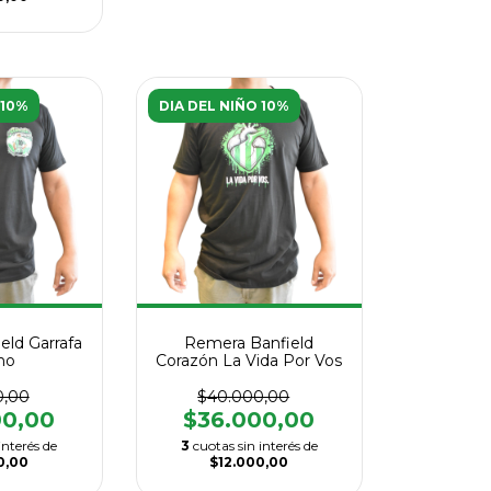
 10%
DIA DEL NIÑO 10%
eld Garrafa
Remera Banfield
no
Corazón La Vida Por Vos
0,00
$40.000,00
00,00
$36.000,00
interés de
3
cuotas sin interés de
0,00
$12.000,00