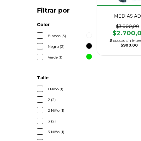
Filtrar por
MEDIAS A
Color
$3.000,00
$2.700,
Blanco (3)
3
cuotas sin inter
$900,00
Negro (2)
Verde (1)
Talle
1 Niño (1)
2 (2)
2 Niño (1)
3 (2)
3 Niño (1)