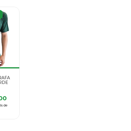
RAFA
RDE
00
és de