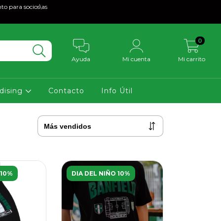
to para socios\as
0
Ayuda
Mi cuenta
Mi carrito
dising
Contacto
Info Útil
 10%
DIA DEL NIÑO 10%