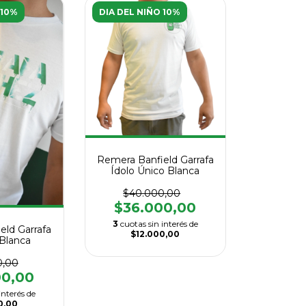
 10%
DIA DEL NIÑO 10%
Remera Banfield Garrafa
Ídolo Único Blanca
$40.000,00
$36.000,00
3
cuotas sin interés de
eld Garrafa
$12.000,00
Blanca
0,00
00,00
interés de
0,00