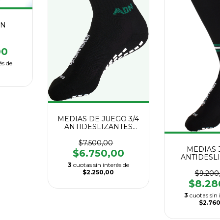
DN
00
és de
MEDIAS DE JUEGO 3/4
ANTIDESLIZANTES
ADN
$7.500,00
MEDIAS 
$6.750,00
ANTIDESL
AD
3
cuotas sin interés de
$2.250,00
$9.200
$8.28
3
cuotas sin 
$2.76