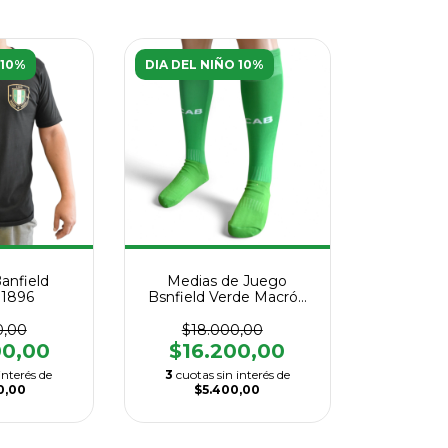
 10%
DIA DEL NIÑO 10%
anfield
Medias de Juego
 1896
Bsnfield Verde Macrón
2026
0,00
$18.000,00
00,00
$16.200,00
interés de
3
cuotas sin interés de
0,00
$5.400,00