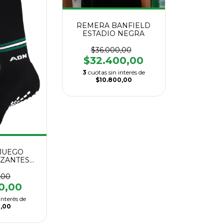
REMERA BANFIELD
ESTADIO NEGRA
$36.000,00
$32.400,00
3
cuotas sin interés de
$10.800,00
JUEGO
IZANTES
N
,00
0,00
interés de
0,00