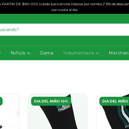
ARTIR DE $160.000 (válido para envíos clásicos por correo) // 15% de descuen
con cuota al día
Niño/a
Dama
Indumentaria
Merchan
DIA DEL NIÑO 10%
DIA DEL NIÑO