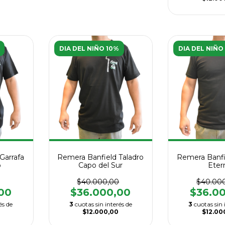
DIA DEL NIÑO 10%
DIA DEL NIÑO
Garrafa
Remera Banfield Taladro
Remera Banfi
o
Capo del Sur
Eter
$40.000,00
$40.00
00
$36.000,00
$36.0
és de
3
cuotas sin interés de
3
cuotas sin 
$12.000,00
$12.00