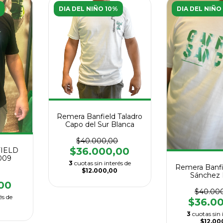
DIA DEL NIÑO 10%
DIA DEL NIÑO
Remera Banfield Taladro
Capo del Sur Blanca
$40.000,00
$36.000,00
IELD
009
3
cuotas sin interés de
Remera Banfi
$12.000,00
Sánchez 
00
$40.00
és de
$36.0
3
cuotas sin 
$12.00