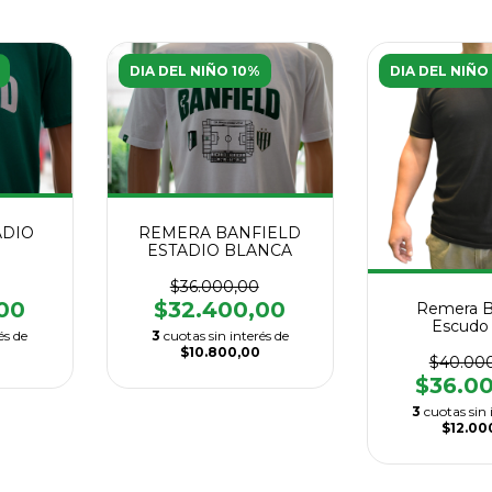
DIA DEL NIÑO 10%
DIA DEL NIÑO
ADIO
REMERA BANFIELD
ESTADIO BLANCA
$36.000,00
00
$32.400,00
Remera B
Escudo
és de
3
cuotas sin interés de
$10.800,00
$40.00
$36.0
3
cuotas sin 
$12.00