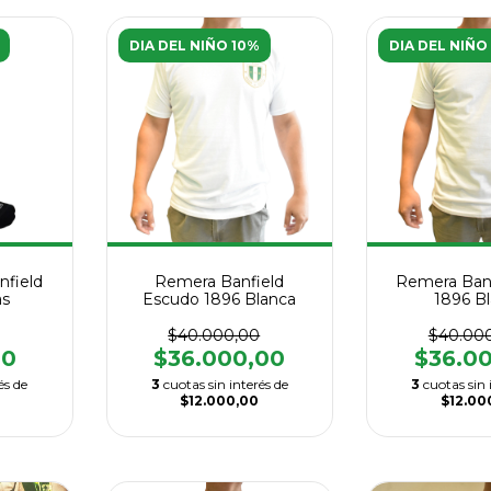
DIA DEL NIÑO 10%
DIA DEL NIÑO
nfield
Remera Banfield
Remera Ban
as
Escudo 1896 Blanca
1896 B
$40.000,00
$40.00
00
$36.000,00
$36.0
és de
3
cuotas sin interés de
3
cuotas sin 
$12.000,00
$12.00