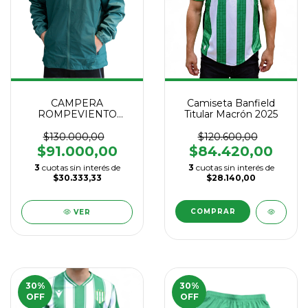
CAMPERA
Camiseta Banfield
ROMPEVIENTO
Titular Macrón 2025
MACRON 2025
$130.000,00
$120.600,00
$91.000,00
$84.420,00
3
cuotas sin interés de
3
cuotas sin interés de
$30.333,33
$28.140,00
COMPRAR
VER
30
%
30
%
OFF
OFF