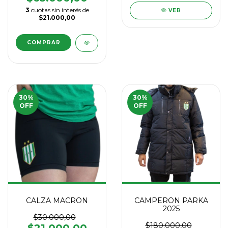
3
cuotas sin interés de
VER
$21.000,00
COMPRAR
30
%
30
%
OFF
OFF
CALZA MACRON
CAMPERON PARKA
2025
$30.000,00
$180.000,00