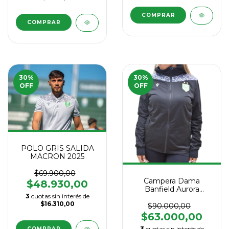
COMPRAR
COMPRAR
30
%
30
%
OFF
OFF
POLO GRIS SALIDA
MACRON 2025
$69.900,00
Campera Dama
$48.930,00
Banfield Aurora
3
cuotas sin interés de
Macrón 2025
$16.310,00
$90.000,00
$63.000,00
3
cuotas sin interés de
COMPRAR