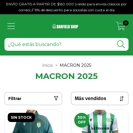
ENVÍO GRATIS A PARTIR DE $160.000 (válido para envíos clásicos por
correo) // 15% de descuento para socios\as con cuota al día
0
Inicio
>
MACRON 2025
MACRON 2025
Filtrar
SIN STOCK
30
%
OFF