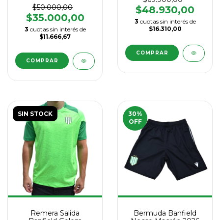
$50.000,00
$48.930,00
$35.000,00
3
cuotas sin interés de
$16.310,00
3
cuotas sin interés de
$11.666,67
COMPRAR
COMPRAR
SIN STOCK
30
%
OFF
Remera Salida
Bermuda Banfield