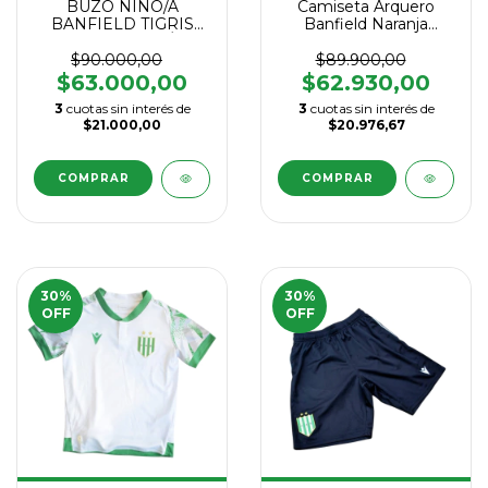
BUZO NIÑO/A
Camiseta Arquero
BANFIELD TIGRIS
Banfield Naranja
VERDE MACRÓN
Macrón 2025
2025
$90.000,00
$89.900,00
$63.000,00
$62.930,00
3
cuotas sin interés de
3
cuotas sin interés de
$21.000,00
$20.976,67
COMPRAR
COMPRAR
30
%
30
%
OFF
OFF