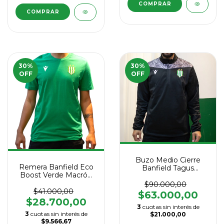
COMPRAR
COMPRAR
30
%
30
%
OFF
OFF
Buzo Medio Cierre
Remera Banfield Eco
Banfield Tagus
Boost Verde Macrón
Macrón 2025
2025
$90.000,00
$41.000,00
$63.000,00
$28.700,00
3
cuotas sin interés de
3
cuotas sin interés de
$21.000,00
$9.566,67