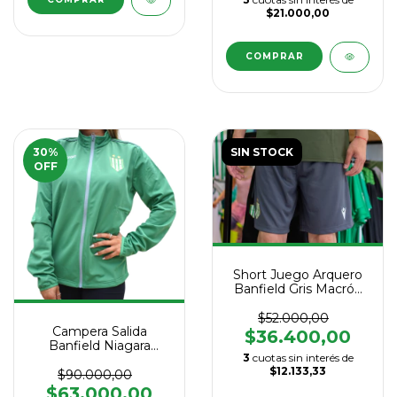
$21.000,00
COMPRAR
30
%
SIN STOCK
OFF
Short Juego Arquero
Banfield Gris Macrón
2025
$52.000,00
Campera Salida
$36.400,00
Banfield Niagara
3
cuotas sin interés de
Macrón 2025
$12.133,33
$90.000,00
$63.000,00