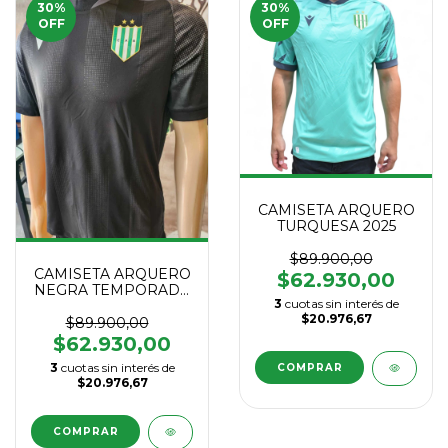
30
%
30
%
OFF
OFF
CAMISETA ARQUERO
TURQUESA 2025
$89.900,00
CAMISETA ARQUERO
$62.930,00
NEGRA TEMPORADA
3
cuotas sin interés de
2025
$20.976,67
$89.900,00
$62.930,00
3
cuotas sin interés de
COMPRAR
$20.976,67
COMPRAR