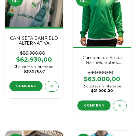
OFF
OFF
CAMISETA BANFIELD
ALTERNATIVA
MACRÓN 2025
$89.900,00
Campera de Salida
$62.930,00
Banfield Sobek
3
cuotas sin interés de
Macrón 2025
$20.976,67
$90.000,00
$63.000,00
3
cuotas sin interés de
COMPRAR
$21.000,00
COMPRAR