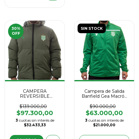
30
%
SIN STOCK
OFF
CAMPERA
Campera de Salida
REVERSIBLE
Banfield Gea Macrón
MACRON 2025
2025
$139.000,00
$90.000,00
$97.300,00
$63.000,00
3
cuotas sin interés de
3
cuotas sin interés de
$32.433,33
$21.000,00