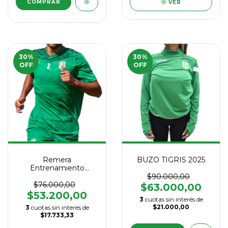
COMPRAR
VER
30
%
30
%
OFF
OFF
Remera
BUZO TIGRIS 2025
Entrenamiento
Banfield Verde 2025
$90.000,00
$76.000,00
$63.000,00
$53.200,00
3
cuotas sin interés de
$21.000,00
3
cuotas sin interés de
$17.733,33