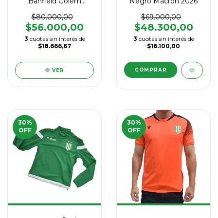
Banfield Golem
Negro Macrón 2026
Macrón 2025
$80.000,00
$69.000,00
$56.000,00
$48.300,00
3
cuotas sin interés de
3
cuotas sin interés de
$18.666,67
$16.100,00
COMPRAR
VER
30
%
30
%
OFF
OFF