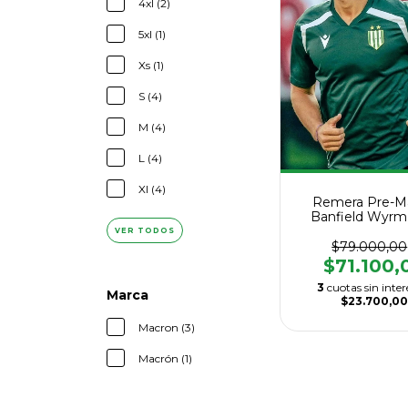
4xl (2)
5xl (1)
Xs (1)
S (4)
M (4)
L (4)
Xl (4)
Remera Pre-M
Banfield Wyrm
Macrón 202
VER TODOS
$79.000,00
$71.100,
3
cuotas sin inter
Marca
$23.700,00
Macron (3)
Macrón (1)