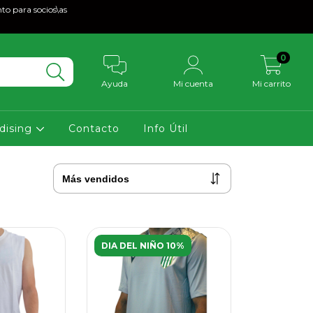
to para socios\as
0
Ayuda
Mi cuenta
Mi carrito
dising
Contacto
Info Útil
DIA DEL NIÑO 10%