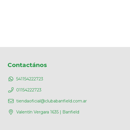
Contactános
541154222723
01154222723
tiendaoficial@clubabanfield.com.ar
Valentín Vergara 1635 | Banfield