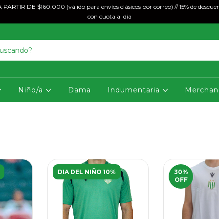
ARTIR DE $160.000 (válido para envíos clásicos por correo) // 15% de descuen
con cuota al día
Niño/a
Dama
Indumentaria
Merchan
DIA DEL NIÑO 10%
30
%
OFF