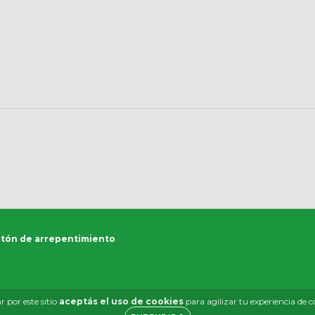
tón de arrepentimiento
 por este sitio
aceptás el uso de cookies
para agilizar tu experiencia de 