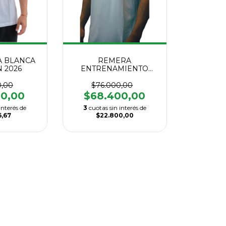
 BLANCA
REMERA
 2026
ENTRENAMIENTO
NASH BANFIELD
MACRÓN 2026
0,00
$76.000,00
00,00
$68.400,00
interés de
3
cuotas sin interés de
6,67
$22.800,00