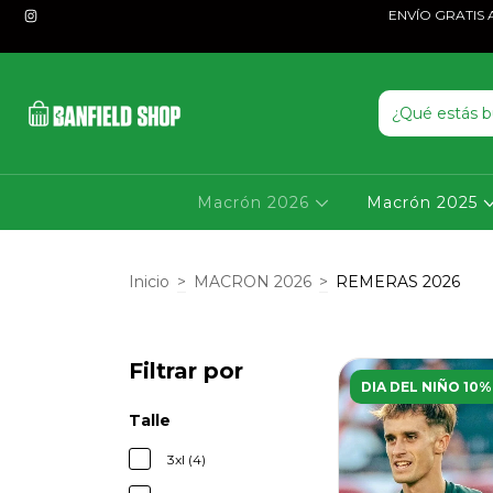
ENVÍO GRATIS A P
Macrón 2026
Macrón 2025
Inicio
>
MACRON 2026
>
REMERAS 2026
Filtrar por
DIA DEL NIÑO 10%
Talle
3xl (4)