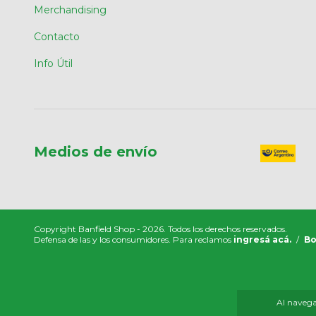
Merchandising
Contacto
Info Útil
Medios de envío
Copyright Banfield Shop - 2026. Todos los derechos reservados.
Defensa de las y los consumidores. Para reclamos
ingresá acá.
/
Bo
Al navegar