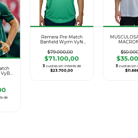
Remera Pre-Match
MUSCULOSA
Banfield Wyrm VyN
MACRON
Macrón 2026
$79.000,00
$50.00
$71.100,00
$35.0
3
cuotas sin interés de
3
cuotas sin 
atch
$23.700,00
$11.66
 VyB
6
00
és de