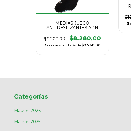
RO NEGRA
R
2025
$1
.930,00
MEDIAS JUEGO
3
ANTIDESLIZANTES ADN
$20.976,67
$8.280,00
$9.200,00
3
cuotas sin interés de
$2.760,00
Categorías
Macrón 2026
Macrón 2025