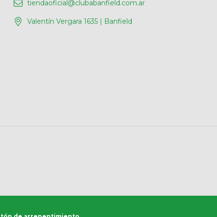
tiendaoficial@clubabanfield.com.ar
Valentín Vergara 1635 | Banfield
tón de arrepentimiento