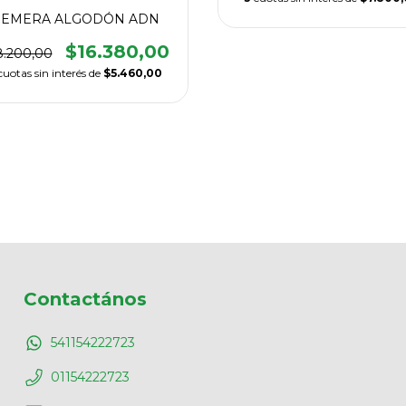
EMERA ALGODÓN ADN
$16.380,00
8.200,00
cuotas sin interés de
$5.460,00
Contactános
541154222723
01154222723