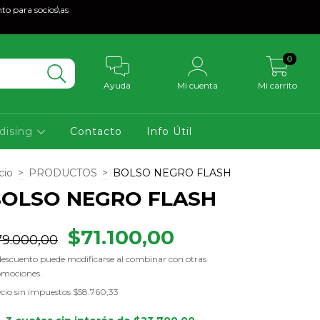
to para socios\as
0
Ayuda
Mi cuenta
Mi carrito
dising
Contacto
Info Útil
cio
>
PRODUCTOS
>
BOLSO NEGRO FLASH
OLSO NEGRO FLASH
$71.100,00
79.000,00
descuento puede modificarse al combinar con otras
omociones.
cio sin impuestos
$58.760,33