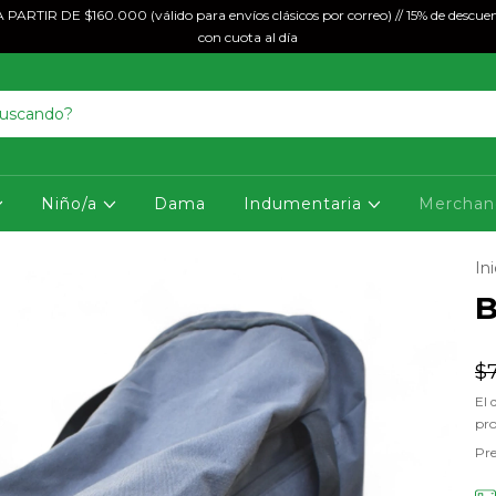
ARTIR DE $160.000 (válido para envíos clásicos por correo) // 15% de descuen
con cuota al día
Niño/a
Dama
Indumentaria
Merchan
Ini
B
$
El 
pr
Pre