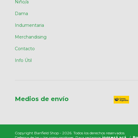
Niño/a
Dama
Indumentaria
Merchandising
Contacto
Info Útil
Medios de envío
Copyright Banfield Shop - 2026. Todos los derechos reservados.
Defensa de las y los consumidores. Para reclamos
ingresá acá.
/
Bo