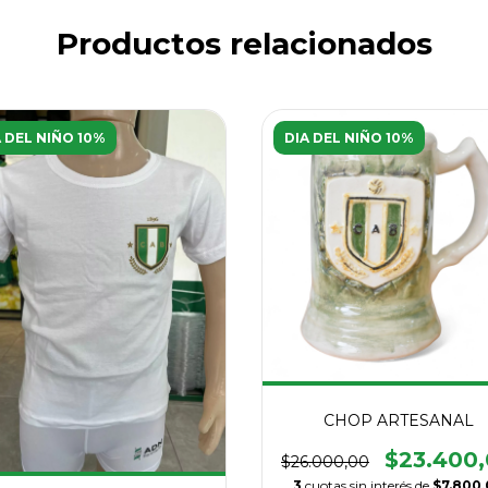
Productos relacionados
A DEL NIÑO 10%
DIA DEL NIÑO 10%
CHOP ARTESANAL
$23.400
$26.000,00
3
cuotas sin interés de
$7.800,