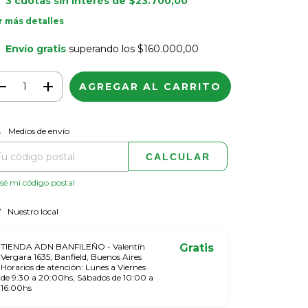
3
cuotas sin interés de
$23.700,00
r más detalles
Envío gratis
superando los
$160.000,00
CAMBIAR CP
regas para el CP:
Medios de envío
CALCULAR
sé mi código postal
Nuestro local
TIENDA ADN BANFILEÑO - Valentín
Gratis
Vergara 1635, Banfield, Buenos Aires
Horarios de atención: Lunes a Viernes
de 9:30 a 20:00hs, Sábados de 10:00 a
16:00hs