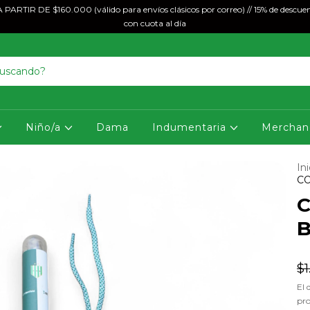
ARTIR DE $160.000 (válido para envíos clásicos por correo) // 15% de descuen
con cuota al día
Niño/a
Dama
Indumentaria
Merchan
Ini
C
B
$1
El 
pr