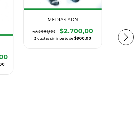
MEDIAS ADN
$2.700,00
$3.000,00
3
cuotas sin interés de
$900,00
,00
00
CAMISET
TEM
$89.900,
3
cuotas si