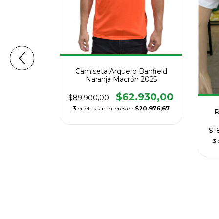
Camiseta Arquero Banfield
Naranja Macrón 2025
$62.930,00
$89.900,00
3
cuotas sin interés de
$20.976,67
R
$1
EGO
3
ES ADN
280,00
$2.760,00