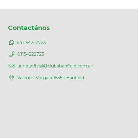
Contactános
541154222723
01154222723
tiendaoficial@clubabanfield.com.ar
Valentín Vergara 1635 | Banfield