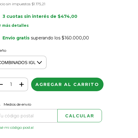
cio sin impuestos
$1.175,21
3
cuotas sin interés de
$474,00
r más detalles
Envío gratis
superando los
$160.000,00
seño
CAMBIAR CP
regas para el CP:
Medios de envío
CALCULAR
sé mi código postal