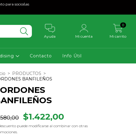
to para socios\as
0
Ayuda
Mi cuenta
Mi carrito
dising
Contacto
Info Útil
cio
>
PRODUCTOS
>
ORDONES BANFILEÑOS
CORDONES
ANFILEÑOS
$1.422,00
.580,00
descuento puede modificarse al combinar con otras
omociones.