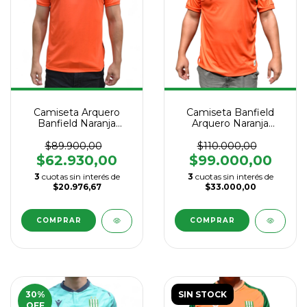
Camiseta Arquero
Camiseta Banfield
Banfield Naranja
Arquero Naranja
Macrón 2025
Macrón 2026
$89.900,00
$110.000,00
$62.930,00
$99.000,00
3
cuotas sin interés de
3
cuotas sin interés de
$20.976,67
$33.000,00
COMPRAR
COMPRAR
30
%
SIN STOCK
OFF